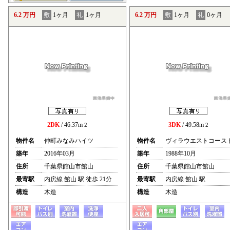
6.2 万円
敷
1ヶ月
礼
1ヶ月
6.2 万円
敷
1ヶ月
礼
0ヶ月
2DK
/ 46.37m
3DK
/ 49.58m
2
2
物件名
仲町みなみハイツ
物件名
ヴィラウエストコース
築年
2016年03月
築年
1988年10月
住所
千葉県館山市館山
住所
千葉県館山市館山
最寄駅
内房線 館山 駅 徒歩 21分
最寄駅
内房線 館山 駅
構造
木造
構造
木造