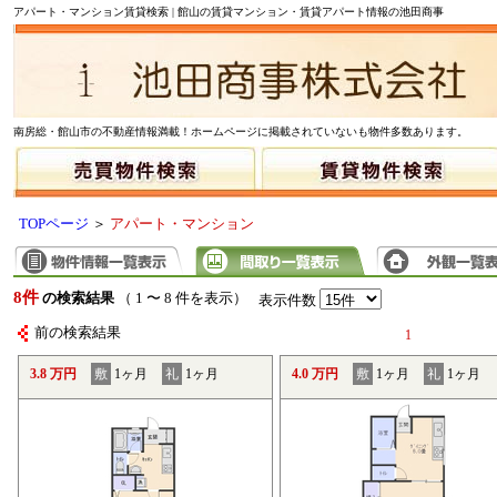
アパート・マンション賃貸検索 | 館山の賃貸マンション・賃貸アパート情報の池田商事
南房総・館山市の不動産情報満載！ホームページに掲載されていないも物件多数あります。
TOPページ
＞
アパート・マンション
8件
の検索結果
（ 1 〜 8 件を表示）
表示件数
前の検索結果
1
3.8 万円
敷
1ヶ月
礼
1ヶ月
4.0 万円
敷
1ヶ月
礼
1ヶ月