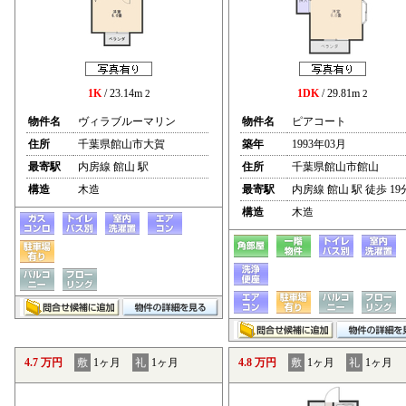
1K
/ 23.14m
1DK
/ 29.81m
2
2
物件名
ヴィラブルーマリン
物件名
ピアコート
住所
千葉県館山市大賀
築年
1993年03月
最寄駅
内房線 館山 駅
住所
千葉県館山市館山
構造
木造
最寄駅
内房線 館山 駅 徒歩 19
構造
木造
4.7 万円
敷
1ヶ月
礼
1ヶ月
4.8 万円
敷
1ヶ月
礼
1ヶ月