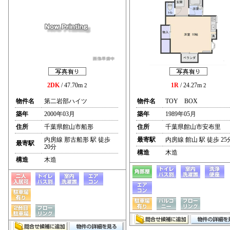
2DK
/ 47.70m
1R
/ 24.27m
2
2
物件名
第二岩部ハイツ
物件名
TOY BOX
築年
2000年03月
築年
1989年05月
住所
千葉県館山市船形
住所
千葉県館山市安布里
内房線 那古船形 駅 徒歩
最寄駅
内房線 館山 駅 徒歩 25
最寄駅
20分
構造
木造
構造
木造