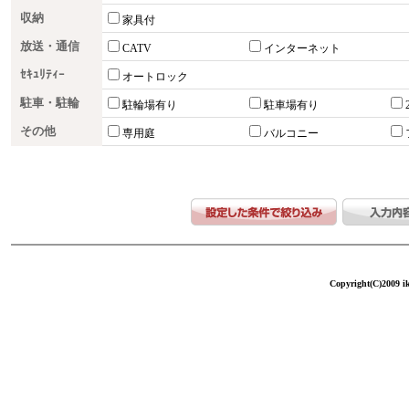
収納
家具付
放送・通信
CATV
インターネット
ｾｷｭﾘﾃｨｰ
オートロック
駐車・駐輪
駐輪場有り
駐車場有り
その他
専用庭
バルコニー
Copyright(C)2009 ike