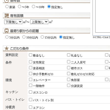
新築
〜5年
〜10年
指定無し
2
2
m
〜
m
※CTRL+Cli
5分以内
10分以内
15分以内
指定無し
賃料設定
敷金なし
礼金なし
条件
女性限定
二人入居可
楽器相談
都市ガス
仲介手数料ゼロ
敷礼ゼロゼロ対応
環境
エレベーター
角部屋
一階物件
分譲賃貸
キッチン
ガスコンロ
バス・トイレ
バス・トイレ別
冷暖房
エアコン