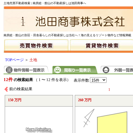
土地売買不動産検索 | 南房総・館山の不動産探しは池田商事へ
南房総・館山の別荘・田舎暮らしの不動産探しは当社へ！海の見えるリゾート物件など情報満載
TOPページ
＞
土地
12件
の検索結果
（ 1 〜 12 件を表示）
表示件数
前の検索結果
1
150 万円
260 万円