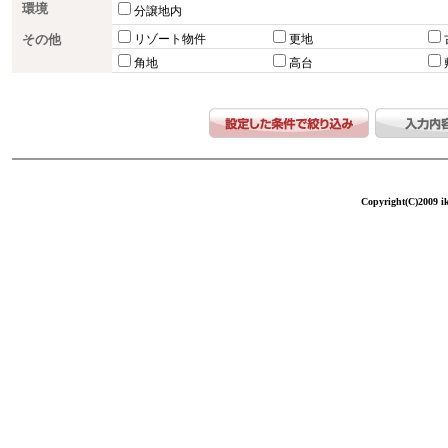
環境
分譲地内
その他
リゾート物件
更地
角地
高台
Copyright(C)2009 ike