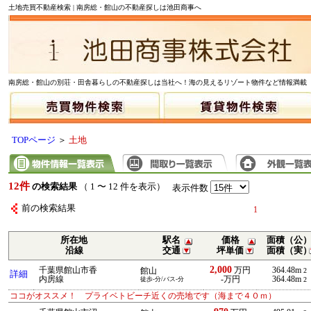
土地売買不動産検索 | 南房総・館山の不動産探しは池田商事へ
南房総・館山の別荘・田舎暮らしの不動産探しは当社へ！海の見えるリゾート物件など情報満載
TOPページ
＞
土地
12件
の検索結果
（ 1 〜 12 件を表示）
表示件数
前の検索結果
1
所在地
駅名
価格
面積（公
沿線
交通
坪単価
面積（実
2,000
千葉県館山市香
万円
364.48m
館山
2
詳細
内房線
-万円
364.48m
徒歩-分/バス-分
2
ココがオススメ！ プライベトビーチ近くの売地です（海まで４０ｍ）