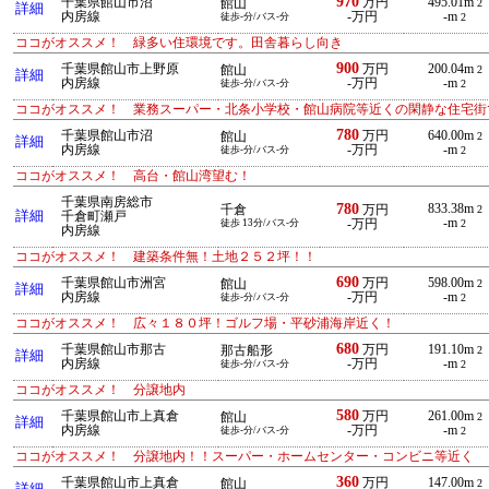
970
千葉県館山市沼
万円
495.01m
館山
2
詳細
内房線
-万円
-m
徒歩-分/バス-分
2
ココがオススメ！ 緑多い住環境です。田舎暮らし向き
900
千葉県館山市上野原
万円
200.04m
館山
2
詳細
内房線
-万円
-m
徒歩-分/バス-分
2
ココがオススメ！ 業務スーパー・北条小学校・館山病院等近くの閑静な住宅街
780
千葉県館山市沼
万円
640.00m
館山
2
詳細
内房線
-万円
-m
徒歩-分/バス-分
2
ココがオススメ！ 高台・館山湾望む！
千葉県南房総市
780
833.38m
千倉
万円
2
詳細
千倉町瀬戸
-m
徒歩 13分/バス-分
-万円
2
内房線
ココがオススメ！ 建築条件無！土地２５２坪！！
690
千葉県館山市洲宮
万円
598.00m
館山
2
詳細
内房線
-万円
-m
徒歩-分/バス-分
2
ココがオススメ！ 広々１８０坪！ゴルフ場・平砂浦海岸近く！
680
千葉県館山市那古
万円
191.10m
那古船形
2
詳細
内房線
-万円
-m
徒歩-分/バス-分
2
ココがオススメ！ 分譲地内
580
千葉県館山市上真倉
万円
261.00m
館山
2
詳細
内房線
-万円
-m
徒歩-分/バス-分
2
ココがオススメ！ 分譲地内！！スーパー・ホームセンター・コンビニ等近く
360
千葉県館山市上真倉
万円
147.00m
館山
2