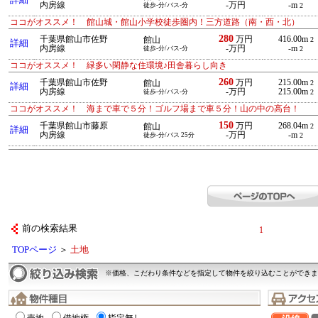
詳細
内房線
-万円
-m
徒歩-分/バス-分
2
ココがオススメ！ 館山城・館山小学校徒歩圏内！三方道路（南・西・北）
280
千葉県館山市佐野
万円
416.00m
館山
2
詳細
内房線
-万円
-m
徒歩-分/バス-分
2
ココがオススメ！ 緑多い閑静な住環境♪田舎暮らし向き
260
千葉県館山市佐野
万円
215.00m
館山
2
詳細
内房線
-万円
215.00m
徒歩-分/バス-分
2
ココがオススメ！ 海まで車で５分！ゴルフ場まで車５分！山の中の高台！
150
千葉県館山市藤原
万円
268.04m
館山
2
詳細
内房線
-万円
-m
徒歩-分/バス 25分
2
前の検索結果
1
TOPページ
＞
土地
※価格、こだわり条件などを指定して物件を絞り込むことができま