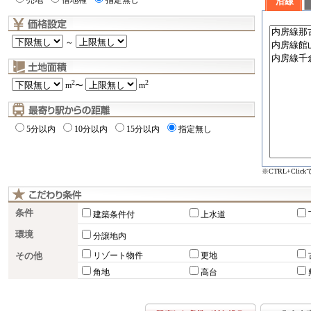
売地
借地権
指定無し
沿線
～
2
2
m
〜
m
5分以内
10分以内
15分以内
指定無し
※CTRL+Cli
条件
建築条件付
上水道
環境
分譲地内
その他
リゾート物件
更地
角地
高台