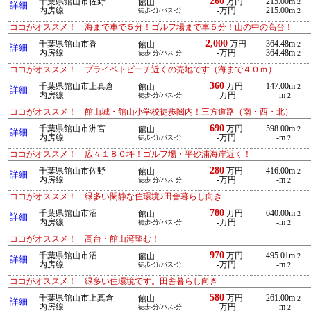
260
千葉県館山市佐野
万円
215.00m
館山
2
詳細
内房線
-万円
215.00m
徒歩-分/バス-分
2
ココがオススメ！ 海まで車で５分！ゴルフ場まで車５分！山の中の高台！
2,000
千葉県館山市香
万円
364.48m
館山
2
詳細
内房線
-万円
364.48m
徒歩-分/バス-分
2
ココがオススメ！ プライベトビーチ近くの売地です（海まで４０ｍ）
360
千葉県館山市上真倉
万円
147.00m
館山
2
詳細
内房線
-万円
-m
徒歩-分/バス-分
2
ココがオススメ！ 館山城・館山小学校徒歩圏内！三方道路（南・西・北）
690
千葉県館山市洲宮
万円
598.00m
館山
2
詳細
内房線
-万円
-m
徒歩-分/バス-分
2
ココがオススメ！ 広々１８０坪！ゴルフ場・平砂浦海岸近く！
280
千葉県館山市佐野
万円
416.00m
館山
2
詳細
内房線
-万円
-m
徒歩-分/バス-分
2
ココがオススメ！ 緑多い閑静な住環境♪田舎暮らし向き
780
千葉県館山市沼
万円
640.00m
館山
2
詳細
内房線
-万円
-m
徒歩-分/バス-分
2
ココがオススメ！ 高台・館山湾望む！
970
千葉県館山市沼
万円
495.01m
館山
2
詳細
内房線
-万円
-m
徒歩-分/バス-分
2
ココがオススメ！ 緑多い住環境です。田舎暮らし向き
580
千葉県館山市上真倉
万円
261.00m
館山
2
詳細
内房線
-万円
-m
徒歩-分/バス-分
2