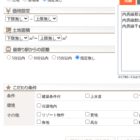
売地
借地権
指定無し
沿線
～
2
2
m
〜
m
5分以内
10分以内
15分以内
指定無し
※CTRL+Cli
条件
建築条件付
上水道
環境
分譲地内
その他
リゾート物件
更地
角地
高台