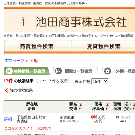
土地売買不動産検索 | 南房総・館山の不動産探しは池田商事へ
南房総・館山の別荘・田舎暮らしの不動産探しは当社へ！海の見えるリゾート物件など情報満載
TOPページ
＞
土地
12件
の検索結果
（ 1 〜 12 件を表示）
表示件数
前の検索結果
1
所在地
駅名
価格
面積（公）
沿線
交通
坪単価
面積（実）
680
千葉県館山市那古
万円
191.10m
那古船形
2
詳細
内房線
-万円
-m
徒歩-分/バス-分
2
ココがオススメ！ 分譲地内