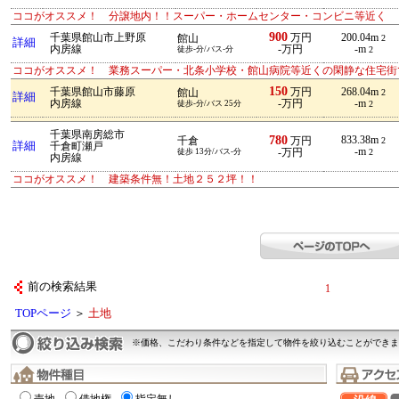
ココがオススメ！ 分譲地内！！スーパー・ホームセンター・コンビニ等近く
900
千葉県館山市上野原
万円
200.04m
館山
2
詳細
内房線
-万円
-m
徒歩-分/バス-分
2
ココがオススメ！ 業務スーパー・北条小学校・館山病院等近くの閑静な住宅街
150
千葉県館山市藤原
万円
268.04m
館山
2
詳細
内房線
-万円
-m
徒歩-分/バス 25分
2
千葉県南房総市
780
833.38m
千倉
万円
2
詳細
千倉町瀬戸
-m
徒歩 13分/バス-分
-万円
2
内房線
ココがオススメ！ 建築条件無！土地２５２坪！！
前の検索結果
1
TOPページ
＞
土地
※価格、こだわり条件などを指定して物件を絞り込むことができま