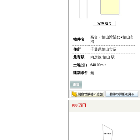
高台・館山湾望む●館山市
物件名
沼
住所
千葉県館山市沼
最寄駅
内房線 館山 駅
土地(公)
640.00m
2
建築条件
無
900 万円