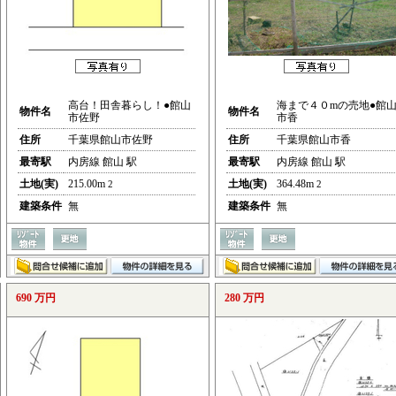
高台！田舎暮らし！●館山
海まで４０mの売地●館
物件名
物件名
市佐野
市香
住所
千葉県館山市佐野
住所
千葉県館山市香
最寄駅
内房線 館山 駅
最寄駅
内房線 館山 駅
土地(実)
215.00m
土地(実)
364.48m
2
2
建築条件
無
建築条件
無
690 万円
280 万円