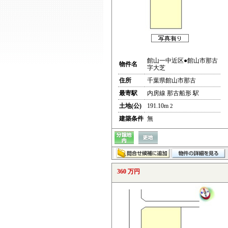
館山一中近区●館山市那古
物件名
字大芝
住所
千葉県館山市那古
最寄駅
内房線 那古船形 駅
土地(公)
191.10m
2
建築条件
無
360 万円