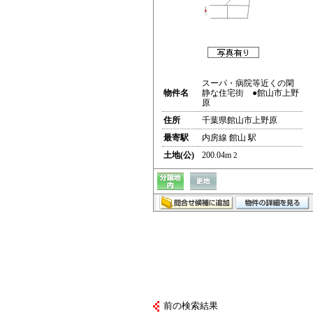
スーパ・病院等近くの閑
物件名
静な住宅街 ●館山市上野
原
住所
千葉県館山市上野原
最寄駅
内房線 館山 駅
土地(公)
200.04m
2
前の検索結果