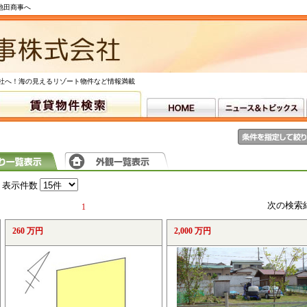
池田商事へ
社へ！海の見えるリゾート物件など情報満載
表示件数
次の検索
1
260 万円
2,000 万円