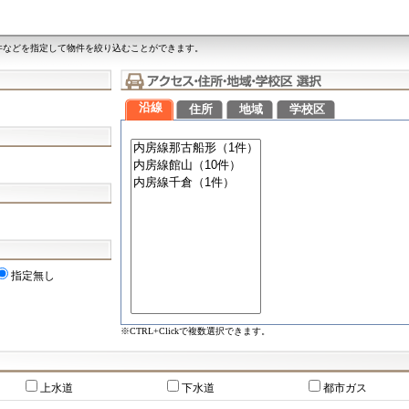
件などを指定して物件を絞り込むことができます。
沿線
住所
地域
学校区
指定無し
※CTRL+Clickで複数選択できます。
上水道
下水道
都市ガス