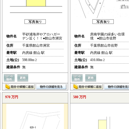
平砂浦海岸やアロハガー
房南学園の緑多い住環
物件名
物件名
デン近く！！●館山市洲宮
境 ●館山市佐野
住所
千葉県館山市洲宮
住所
千葉県館山市佐野
最寄駅
内房線 館山 駅
最寄駅
内房線 館山 駅
土地(公)
598.00m
土地(公)
416.00m
2
2
建築条件
無
建築条件
無
970 万円
580 万円