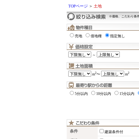
TOPページ
＞
土地
※価格、こだわり条
売地
借地権
指定無し
～
2
2
m
〜
m
5分以内
10分以内
15分以内
条件
建築条件付