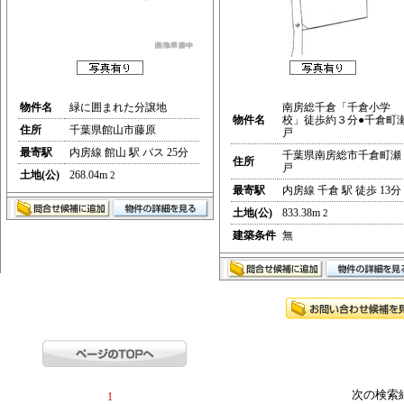
物件名
緑に囲まれた分譲地
南房総千倉「千倉小学
物件名
校」徒歩約３分●千倉町
住所
千葉県館山市藤原
戸
最寄駅
内房線 館山 駅 バス 25分
千葉県南房総市千倉町瀬
住所
戸
土地(公)
268.04m
2
最寄駅
内房線 千倉 駅 徒歩 13分
土地(公)
833.38m
2
建築条件
無
次の検索
1