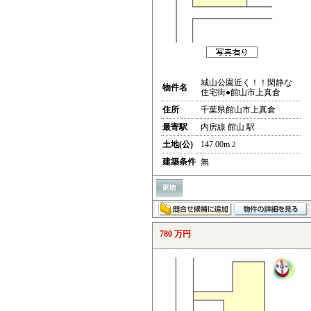
城山公園近く！！閑静な
物件名
住宅街●館山市上真倉
住所
千葉県館山市上真倉
最寄駅
内房線 館山 駅
土地(公)
147.00m
2
建築条件
無
780 万円