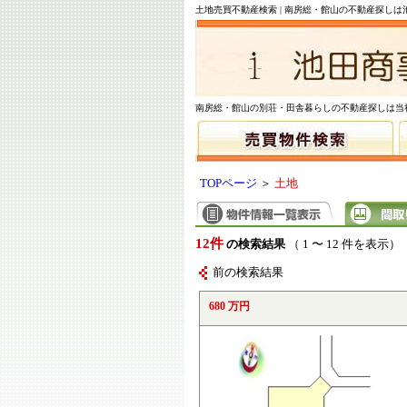
土地売買不動産検索 | 南房総・館山の不動産探しは
南房総・館山の別荘・田舎暮らしの不動産探しは当
TOPページ
＞
土地
12件
の検索結果
（ 1 〜 12 件を表示）
前の検索結果
680 万円