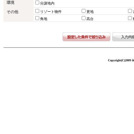
環境
分譲地内
その他
リゾート物件
更地
角地
高台
Copyright(C)2009 ike