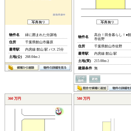
物件名
緑に囲まれた分譲地
高台！田舎暮らし！●
物件名
市佐野
住所
千葉県館山市藤原
住所
千葉県館山市佐野
最寄駅
内房線 館山 駅 バス 25分
最寄駅
内房線 館山 駅
土地(公)
268.04m
2
土地(実)
215.00m
2
建築条件
無
360 万円
580 万円