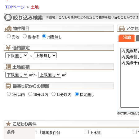
TOPページ
＞
土地
※価格、こだわり条件などを指定して物件を絞り込むことができま
売地
借地権
指定無し
沿線
～
2
2
m
〜
m
5分以内
10分以内
15分以内
指定無し
※CTRL+Cli
条件
建築条件付
上水道