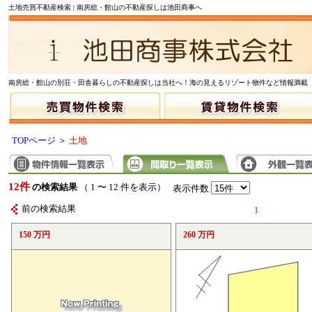
土地売買不動産検索 | 南房総・館山の不動産探しは池田商事へ
南房総・館山の別荘・田舎暮らしの不動産探しは当社へ！海の見えるリゾート物件など情報満載
TOPページ
＞
土地
12件
の検索結果
（ 1 〜 12 件を表示）
表示件数
前の検索結果
1
150 万円
260 万円