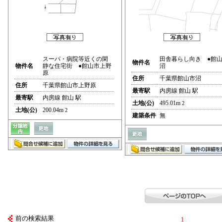
スーパ・病院等近くの閑
田舎暮らし向き ●館
物件名
物件名
静な住宅街 ●館山市上野
沼
原
住所
千葉県館山市沼
住所
千葉県館山市上野原
最寄駅
内房線 館山 駅
最寄駅
内房線 館山 駅
土地(公)
495.01m
2
土地(公)
200.04m
2
建築条件
無
前の検索結果
1