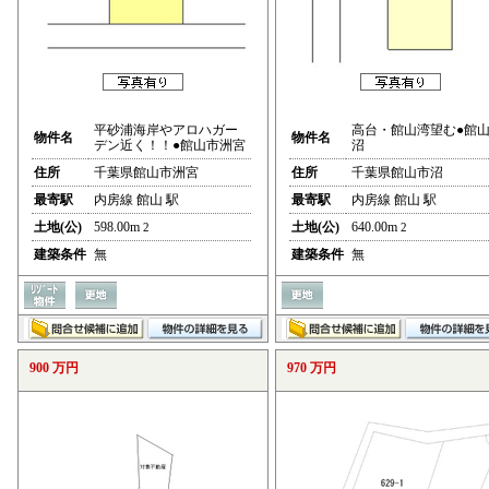
平砂浦海岸やアロハガー
高台・館山湾望む●館
物件名
物件名
デン近く！！●館山市洲宮
沼
住所
千葉県館山市洲宮
住所
千葉県館山市沼
最寄駅
内房線 館山 駅
最寄駅
内房線 館山 駅
土地(公)
598.00m
土地(公)
640.00m
2
2
建築条件
無
建築条件
無
900 万円
970 万円