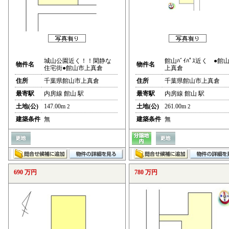
城山公園近く！！閑静な
館山ﾊﾞｲﾊﾟｽ近く ●館
物件名
物件名
住宅街●館山市上真倉
上真倉
住所
千葉県館山市上真倉
住所
千葉県館山市上真倉
最寄駅
内房線 館山 駅
最寄駅
内房線 館山 駅
土地(公)
147.00m
土地(公)
261.00m
2
2
建築条件
無
建築条件
無
690 万円
780 万円