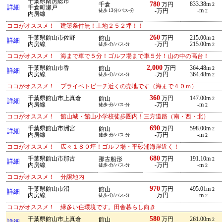
千葉県南房総市
780
833.38m
千倉
万円
2
詳細
千倉町瀬戸
-m
徒歩 13分/バス-分
-万円
2
内房線
ココがオススメ！ 建築条件無！土地２５２坪！！
260
千葉県館山市佐野
万円
215.00m
館山
2
詳細
内房線
-万円
215.00m
徒歩-分/バス-分
2
ココがオススメ！ 海まで車で５分！ゴルフ場まで車５分！山の中の高台！
2,000
千葉県館山市香
万円
364.48m
館山
2
詳細
内房線
-万円
364.48m
徒歩-分/バス-分
2
ココがオススメ！ プライベトビーチ近くの売地です（海まで４０ｍ）
360
千葉県館山市上真倉
万円
147.00m
館山
2
詳細
内房線
-万円
-m
徒歩-分/バス-分
2
ココがオススメ！ 館山城・館山小学校徒歩圏内！三方道路（南・西・北）
690
千葉県館山市洲宮
万円
598.00m
館山
2
詳細
内房線
-万円
-m
徒歩-分/バス-分
2
ココがオススメ！ 広々１８０坪！ゴルフ場・平砂浦海岸近く！
680
千葉県館山市那古
万円
191.10m
那古船形
2
詳細
内房線
-万円
-m
徒歩-分/バス-分
2
ココがオススメ！ 分譲地内
970
千葉県館山市沼
万円
495.01m
館山
2
詳細
内房線
-万円
-m
徒歩-分/バス-分
2
ココがオススメ！ 緑多い住環境です。田舎暮らし向き
580
千葉県館山市上真倉
万円
261.00m
館山
2