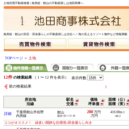
土地売買不動産検索 | 南房総・館山の不動産探しは池田商事へ
南房総・館山の別荘・田舎暮らしの不動産探しは当社へ！海の見えるリゾート物件など情報満載
TOPページ
＞
土地
12件
の検索結果
（ 1 〜 12 件を表示）
表示件数
前の検索結果
1
所在地
駅名
価格
面積（公）
沿線
交通
坪単価
面積（実）
280
千葉県館山市佐野
万円
416.00m
館山
2
詳細
内房線
-万円
-m
徒歩-分/バス-分
2
ココがオススメ！ 緑多い閑静な住環境♪田舎暮らし向き