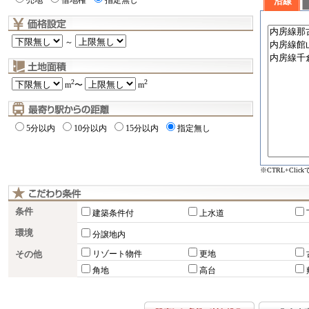
売地
借地権
指定無し
沿線
～
2
2
m
〜
m
5分以内
10分以内
15分以内
指定無し
※CTRL+Cli
条件
建築条件付
上水道
環境
分譲地内
その他
リゾート物件
更地
角地
高台