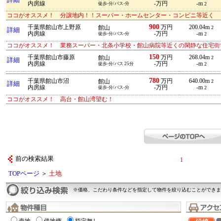
詳細
内房線
-万円
-m
徒歩-分/バス-分
2
ココがオススメ！ 分譲地内！！スーパー・ホームセンター・コンビニ等近く
900
千葉県館山市上野原
万円
200.04m
館山
2
詳細
内房線
-万円
-m
徒歩-分/バス-分
2
ココがオススメ！ 業務スーパー・北条小学校・館山病院等近くの閑静な住宅街
150
千葉県館山市藤原
万円
268.04m
館山
2
詳細
内房線
-万円
-m
徒歩-分/バス 25分
2
780
千葉県館山市沼
万円
640.00m
館山
2
詳細
内房線
-万円
-m
徒歩-分/バス-分
2
ココがオススメ！ 高台・館山湾望む！
前の検索結果
1
TOPページ
＞
土地
※価格、こだわり条件などを指定して物件を絞り込むことができま