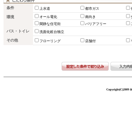
条件
上水道
都市ガス
環境
オール電化
南向き
閑静な住宅街
バリアフリー
バス・トイレ
洗面化粧台独立
その他
フローリング
店舗付
Copyright(C)2009 ike