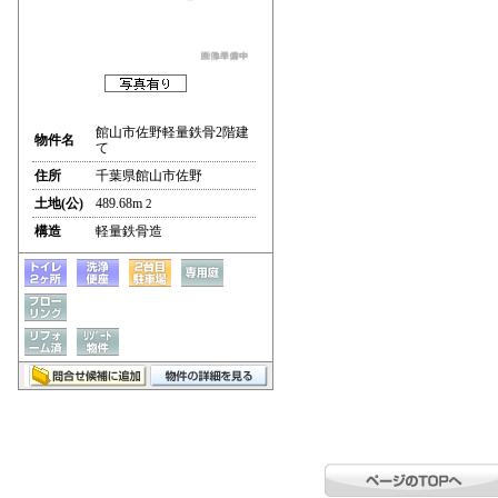
館山市佐野軽量鉄骨2階建
物件名
て
住所
千葉県館山市佐野
土地(公)
489.68m
2
構造
軽量鉄骨造