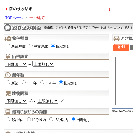
前の検索結果
1
TOPページ
＞
一戸建て
※価格、こだわり条件などを指定して物件を絞り込むことができま
新築戸建
中古戸建
指定無し
沿線
～
新築
〜10年
〜20年
指定無し
2
2
m
〜
m
※CTRL+Cli
5分以内
10分以内
15分以内
指定無し