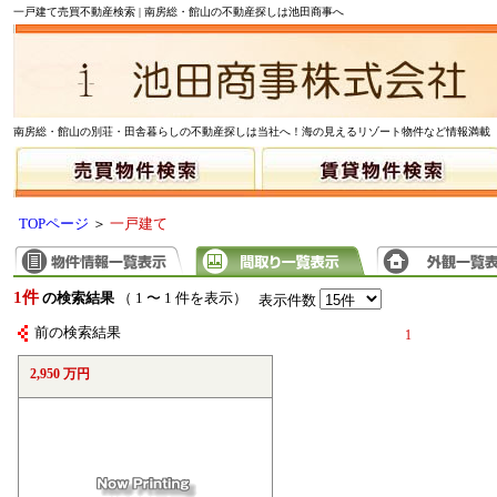
一戸建て売買不動産検索 | 南房総・館山の不動産探しは池田商事へ
南房総・館山の別荘・田舎暮らしの不動産探しは当社へ！海の見えるリゾート物件など情報満載
TOPページ
＞
一戸建て
1件
の検索結果
（ 1 〜 1 件を表示）
表示件数
前の検索結果
1
2,950 万円