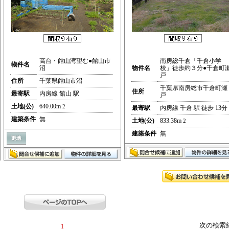
高台・館山湾望む●館山市
南房総千倉「千倉小学
物件名
沼
物件名
校」徒歩約３分●千倉町
戸
住所
千葉県館山市沼
千葉県南房総市千倉町瀬
住所
最寄駅
内房線 館山 駅
戸
土地(公)
640.00m
2
最寄駅
内房線 千倉 駅 徒歩 13分
建築条件
無
土地(公)
833.38m
2
建築条件
無
次の検索
1