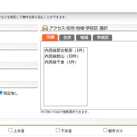
件などを指定して物件を絞り込むことができます。
沿線
住所
地域
学校区
指定無し
※CTRL+Clickで複数選択できます。
上水道
下水道
都市ガス