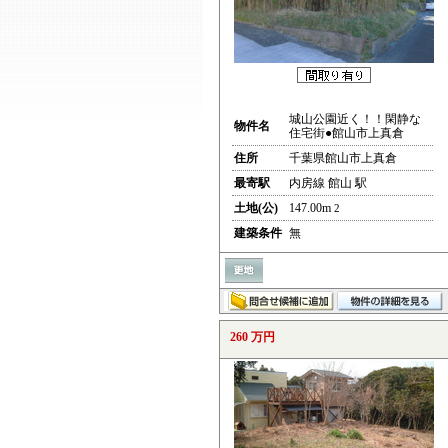
城山公園近く！！閑静な
物件名
住宅街●館山市上真倉
住所
千葉県館山市上真倉
最寄駅
内房線 館山 駅
土地(公)
147.00m
2
建築条件
無
260 万円