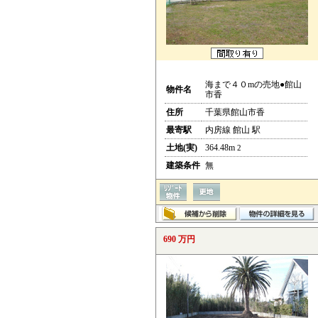
海まで４０mの売地●館山
物件名
市香
住所
千葉県館山市香
最寄駅
内房線 館山 駅
土地(実)
364.48m
2
建築条件
無
690 万円