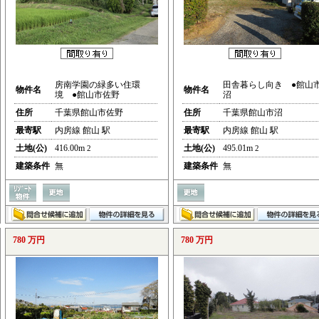
房南学園の緑多い住環
田舎暮らし向き ●館山
物件名
物件名
境 ●館山市佐野
沼
住所
千葉県館山市佐野
住所
千葉県館山市沼
最寄駅
内房線 館山 駅
最寄駅
内房線 館山 駅
土地(公)
416.00m
土地(公)
495.01m
2
2
建築条件
無
建築条件
無
780 万円
780 万円