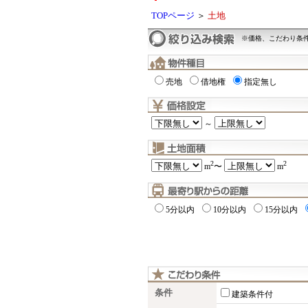
TOPページ
＞
土地
※価格、こだわり条
売地
借地権
指定無し
～
2
2
m
〜
m
5分以内
10分以内
15分以内
条件
建築条件付