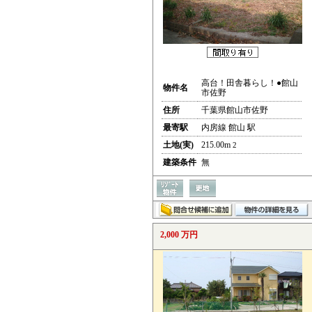
高台！田舎暮らし！●館山
物件名
市佐野
住所
千葉県館山市佐野
最寄駅
内房線 館山 駅
土地(実)
215.00m
2
建築条件
無
2,000 万円