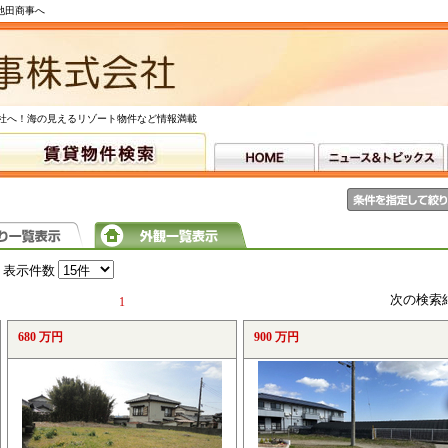
池田商事へ
社へ！海の見えるリゾート物件など情報満載
表示件数
次の検索
1
680 万円
900 万円