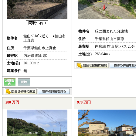
物件名
緑に囲まれた分譲地
館山ﾊﾞｲﾊﾟｽ近く ●館山市
物件名
住所
千葉県館山市藤原
上真倉
最寄駅
内房線 館山 駅 バス 25分
住所
千葉県館山市上真倉
土地(公)
268.04m
2
最寄駅
内房線 館山 駅
土地(公)
261.00m
2
建築条件
無
280 万円
970 万円