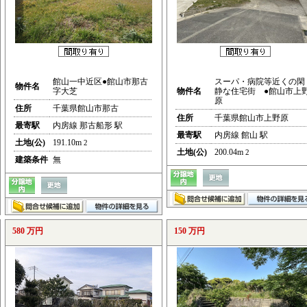
館山一中近区●館山市那古
スーパ・病院等近くの閑
物件名
字大芝
物件名
静な住宅街 ●館山市上
原
住所
千葉県館山市那古
住所
千葉県館山市上野原
最寄駅
内房線 那古船形 駅
最寄駅
内房線 館山 駅
土地(公)
191.10m
2
土地(公)
200.04m
2
建築条件
無
580 万円
150 万円