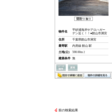
平砂浦海岸やアロハガー
物件名
デン近く！！●館山市洲宮
住所
千葉県館山市洲宮
最寄駅
内房線 館山 駅
土地(公)
598.00m
2
建築条件
無
前の検索結果