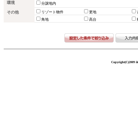
環境
分譲地内
その他
リゾート物件
更地
角地
高台
Copyright(C)2009 ike