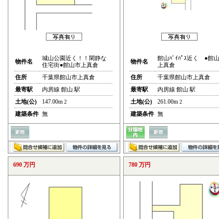
城山公園近く！！閑静な
館山ﾊﾞｲﾊﾟｽ近く ●館
物件名
物件名
住宅街●館山市上真倉
上真倉
住所
千葉県館山市上真倉
住所
千葉県館山市上真倉
最寄駅
内房線 館山 駅
最寄駅
内房線 館山 駅
土地(公)
147.00m
土地(公)
261.00m
2
2
建築条件
無
建築条件
無
690 万円
780 万円