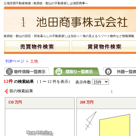
土地売買不動産検索 | 南房総・館山の不動産探しは池田商事へ
南房総・館山の別荘・田舎暮らしの不動産探しは当社へ！海の見えるリゾート物件など情報満載
TOPページ
＞
土地
12件
の検索結果
（ 1 〜 12 件を表示）
表示件数
前の検索結果
1
150 万円
260 万円