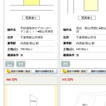
平砂浦海岸やアロハガー
高台・館山湾望む●館
物件名
物件名
デン近く！！●館山市洲宮
沼
住所
千葉県館山市洲宮
住所
千葉県館山市沼
最寄駅
内房線 館山 駅
最寄駅
内房線 館山 駅
土地(公)
598.00m
土地(公)
640.00m
2
2
建築条件
無
建築条件
無
900 万円
970 万円