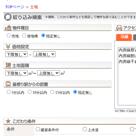
TOPページ
＞
土地
※価格、こだわり条件などを指定して物件を絞り込むことができま
売地
借地権
指定無し
沿線
～
2
2
m
〜
m
5分以内
10分以内
15分以内
指定無し
※CTRL+Cli
条件
建築条件付
上水道