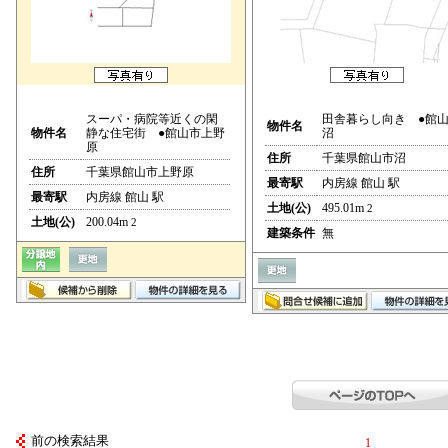
スーパ・病院等近くの閑
田舎暮らし向き ●館
物件名
物件名
静な住宅街 ●館山市上野
沼
原
住所
千葉県館山市沼
住所
千葉県館山市上野原
最寄駅
内房線 館山 駅
最寄駅
内房線 館山 駅
土地(公)
495.01m
2
土地(公)
200.04m
2
建築条件
無
前の検索結果
1