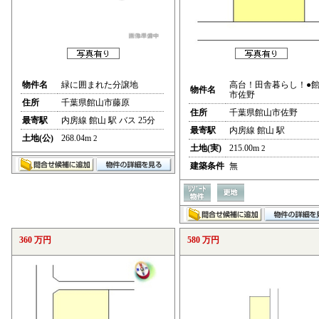
物件名
緑に囲まれた分譲地
高台！田舎暮らし！●
物件名
市佐野
住所
千葉県館山市藤原
住所
千葉県館山市佐野
最寄駅
内房線 館山 駅 バス 25分
最寄駅
内房線 館山 駅
土地(公)
268.04m
2
土地(実)
215.00m
2
建築条件
無
360 万円
580 万円