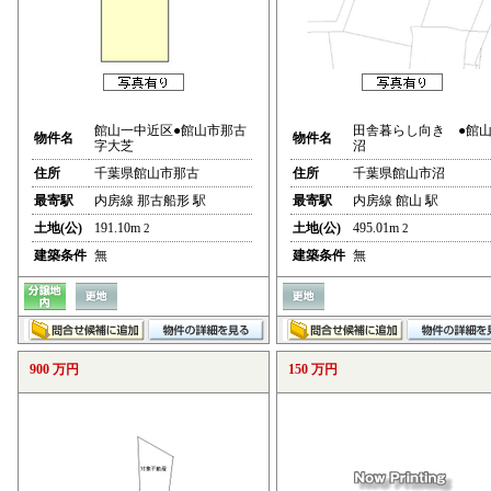
館山一中近区●館山市那古
田舎暮らし向き ●館
物件名
物件名
字大芝
沼
住所
千葉県館山市那古
住所
千葉県館山市沼
最寄駅
内房線 那古船形 駅
最寄駅
内房線 館山 駅
土地(公)
191.10m
土地(公)
495.01m
2
2
建築条件
無
建築条件
無
900 万円
150 万円