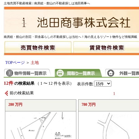
土地売買不動産検索 | 南房総・館山の不動産探しは池田商事へ
南房総・館山の別荘・田舎暮らしの不動産探しは当社へ！海の見えるリゾート物件など情報満載
TOPページ
＞
土地
12件
の検索結果
（ 1 〜 12 件を表示）
表示件数
前の検索結果
1
280 万円
780 万円