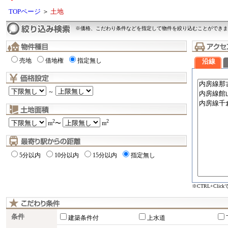
TOPページ
＞
土地
※価格、こだわり条件などを指定して物件を絞り込むことができま
売地
借地権
指定無し
沿線
～
2
2
m
〜
m
5分以内
10分以内
15分以内
指定無し
※CTRL+Cli
条件
建築条件付
上水道