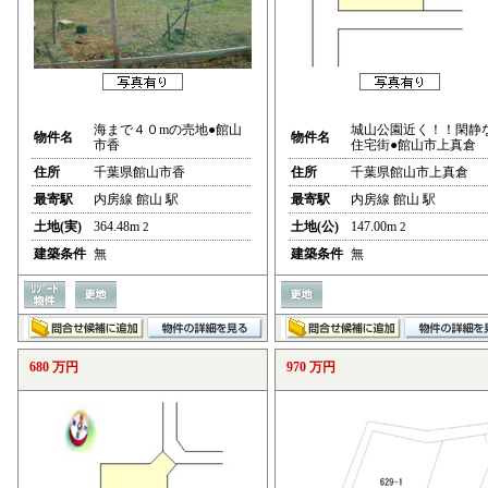
海まで４０mの売地●館山
城山公園近く！！閑静
物件名
物件名
市香
住宅街●館山市上真倉
住所
千葉県館山市香
住所
千葉県館山市上真倉
最寄駅
内房線 館山 駅
最寄駅
内房線 館山 駅
土地(実)
364.48m
土地(公)
147.00m
2
2
建築条件
無
建築条件
無
680 万円
970 万円