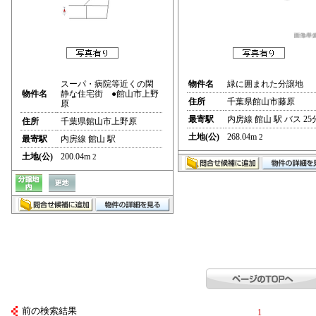
スーパ・病院等近くの閑
物件名
緑に囲まれた分譲地
物件名
静な住宅街 ●館山市上野
住所
千葉県館山市藤原
原
最寄駅
内房線 館山 駅 バス 25
住所
千葉県館山市上野原
土地(公)
268.04m
2
最寄駅
内房線 館山 駅
土地(公)
200.04m
2
前の検索結果
1