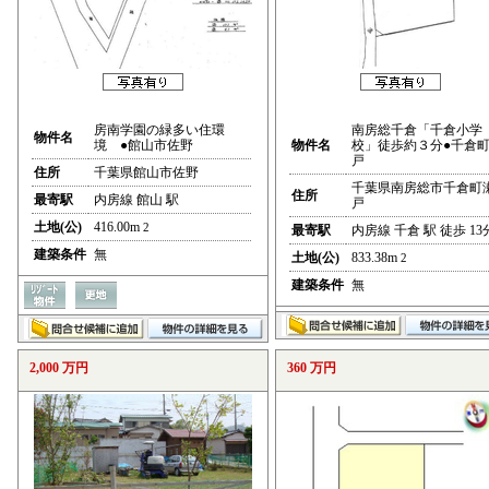
房南学園の緑多い住環
南房総千倉「千倉小学
物件名
境 ●館山市佐野
物件名
校」徒歩約３分●千倉
戸
住所
千葉県館山市佐野
千葉県南房総市千倉町
住所
最寄駅
内房線 館山 駅
戸
土地(公)
416.00m
2
最寄駅
内房線 千倉 駅 徒歩 13
建築条件
無
土地(公)
833.38m
2
建築条件
無
2,000 万円
360 万円