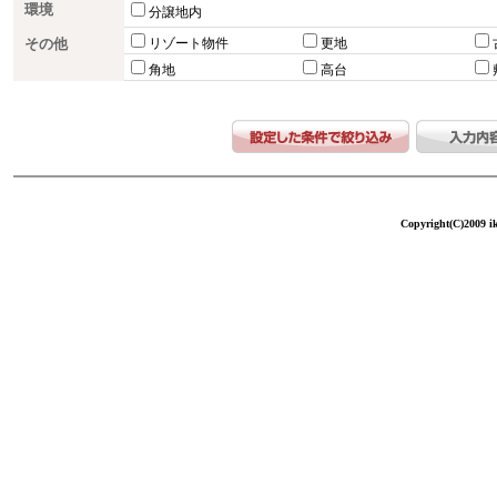
環境
分譲地内
その他
リゾート物件
更地
角地
高台
Copyright(C)2009 ike