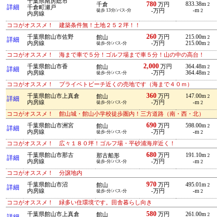
千葉県南房総市
780
833.38m
千倉
万円
2
詳細
千倉町瀬戸
-m
徒歩 13分/バス-分
-万円
2
内房線
ココがオススメ！ 建築条件無！土地２５２坪！！
260
千葉県館山市佐野
万円
215.00m
館山
2
詳細
内房線
-万円
215.00m
徒歩-分/バス-分
2
ココがオススメ！ 海まで車で５分！ゴルフ場まで車５分！山の中の高台！
2,000
千葉県館山市香
万円
364.48m
館山
2
詳細
内房線
-万円
364.48m
徒歩-分/バス-分
2
ココがオススメ！ プライベトビーチ近くの売地です（海まで４０ｍ）
360
千葉県館山市上真倉
万円
147.00m
館山
2
詳細
内房線
-万円
-m
徒歩-分/バス-分
2
ココがオススメ！ 館山城・館山小学校徒歩圏内！三方道路（南・西・北）
690
千葉県館山市洲宮
万円
598.00m
館山
2
詳細
内房線
-万円
-m
徒歩-分/バス-分
2
ココがオススメ！ 広々１８０坪！ゴルフ場・平砂浦海岸近く！
680
千葉県館山市那古
万円
191.10m
那古船形
2
詳細
内房線
-万円
-m
徒歩-分/バス-分
2
ココがオススメ！ 分譲地内
970
千葉県館山市沼
万円
495.01m
館山
2
詳細
内房線
-万円
-m
徒歩-分/バス-分
2
ココがオススメ！ 緑多い住環境です。田舎暮らし向き
580
千葉県館山市上真倉
万円
261.00m
館山
2