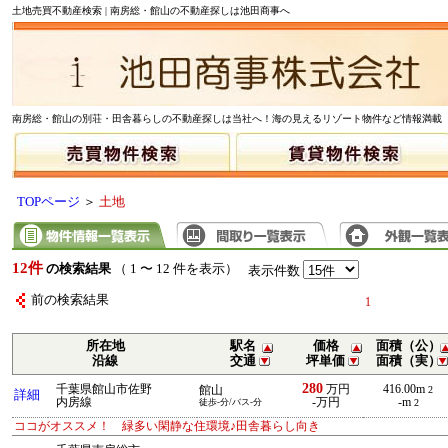
土地売買不動産検索 | 南房総・館山の不動産探しは池田商事へ
南房総・館山の別荘・田舎暮らしの不動産探しは当社へ！海の見えるリゾート物件など情報満載
TOPページ
＞
土地
12件
の検索結果
（ 1 〜 12 件を表示）
表示件数
前の検索結果
1
所在地
駅名
価格
面積（公）
沿線
交通
坪単価
面積（実）
280
千葉県館山市佐野
万円
416.00m
館山
2
詳細
内房線
-万円
-m
徒歩-分/バス-分
2
ココがオススメ！ 緑多い閑静な住環境♪田舎暮らし向き