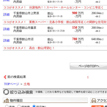
詳細
内房線
-万円
-m
徒歩-分/バス-分
2
ココがオススメ！ 分譲地内！！スーパー・ホームセンター・コンビニ等近く
900
千葉県館山市上野原
万円
200.04m
館山
2
詳細
内房線
-万円
-m
徒歩-分/バス-分
2
ココがオススメ！ 業務スーパー・北条小学校・館山病院等近くの閑静な住宅街
150
千葉県館山市藤原
万円
268.04m
館山
2
詳細
内房線
-万円
-m
徒歩-分/バス 25分
2
780
千葉県館山市沼
万円
640.00m
館山
2
詳細
内房線
-万円
-m
徒歩-分/バス-分
2
ココがオススメ！ 高台・館山湾望む！
前の検索結果
1
TOPページ
＞
土地
※価格、こだわり条件などを指定して物件を絞り込むことができま