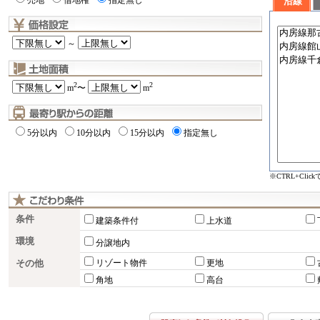
売地
借地権
指定無し
沿線
～
2
2
m
〜
m
5分以内
10分以内
15分以内
指定無し
※CTRL+Cli
条件
建築条件付
上水道
環境
分譲地内
その他
リゾート物件
更地
角地
高台