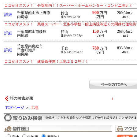
ココがオススメ！ 分譲地内！！スーパー・ホームセンター・コンビニ等近く
900
千葉県館山市上野原
万円
200.04m
館山
2
詳細
内房線
-万円
-m
徒歩-分/バス-分
2
ココがオススメ！ 業務スーパー・北条小学校・館山病院等近くの閑静な住宅街
150
千葉県館山市藤原
万円
268.04m
館山
2
詳細
内房線
-万円
-m
徒歩-分/バス 25分
2
千葉県南房総市
780
833.38m
千倉
万円
2
詳細
千倉町瀬戸
-m
徒歩 13分/バス-分
-万円
2
内房線
ココがオススメ！ 建築条件無！土地２５２坪！！
前の検索結果
1
TOPページ
＞
土地
※価格、こだわり条件などを指定して物件を絞り込むことができま