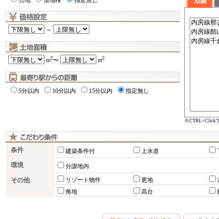
売地
借地権
指定無し
沿線
～
2
2
m
〜
m
5分以内
10分以内
15分以内
指定無し
※CTRL+Cli
条件
建築条件付
上水道
環境
分譲地内
その他
リゾート物件
更地
角地
高台