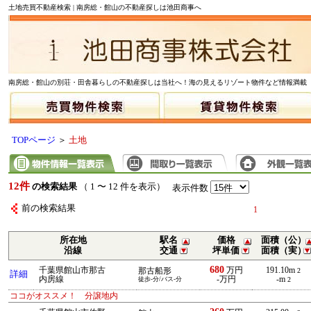
土地売買不動産検索 | 南房総・館山の不動産探しは池田商事へ
南房総・館山の別荘・田舎暮らしの不動産探しは当社へ！海の見えるリゾート物件など情報満載
TOPページ
＞
土地
12件
の検索結果
（ 1 〜 12 件を表示）
表示件数
前の検索結果
1
所在地
駅名
価格
面積（公）
沿線
交通
坪単価
面積（実）
680
千葉県館山市那古
万円
191.10m
那古船形
2
詳細
内房線
-万円
-m
徒歩-分/バス-分
2
ココがオススメ！ 分譲地内