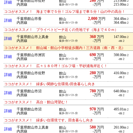
260
千葉県館山市佐野
万円
215.00m
館山
2
詳細
内房線
-万円
215.00m
徒歩-分/バス-分
2
ココがオススメ！ 海まで車で５分！ゴルフ場まで車５分！山の中の高台！
2,000
千葉県館山市香
万円
364.48m
館山
2
詳細
内房線
-万円
364.48m
徒歩-分/バス-分
2
ココがオススメ！ プライベトビーチ近くの売地です（海まで４０ｍ）
360
千葉県館山市上真倉
万円
147.00m
館山
2
詳細
内房線
-万円
-m
徒歩-分/バス-分
2
ココがオススメ！ 館山城・館山小学校徒歩圏内！三方道路（南・西・北）
690
千葉県館山市洲宮
万円
598.00m
館山
2
詳細
内房線
-万円
-m
徒歩-分/バス-分
2
ココがオススメ！ 広々１８０坪！ゴルフ場・平砂浦海岸近く！
280
千葉県館山市佐野
万円
416.00m
館山
2
詳細
内房線
-万円
-m
徒歩-分/バス-分
2
ココがオススメ！ 緑多い閑静な住環境♪田舎暮らし向き
780
千葉県館山市沼
万円
640.00m
館山
2
詳細
内房線
-万円
-m
徒歩-分/バス-分
2
ココがオススメ！ 高台・館山湾望む！
970
千葉県館山市沼
万円
495.01m
館山
2
詳細
内房線
-万円
-m
徒歩-分/バス-分
2
ココがオススメ！ 緑多い住環境です。田舎暮らし向き
580
千葉県館山市上真倉
万円
261.00m
館山
2
詳細
内房線
-万円
-m
徒歩-分/バス-分
2