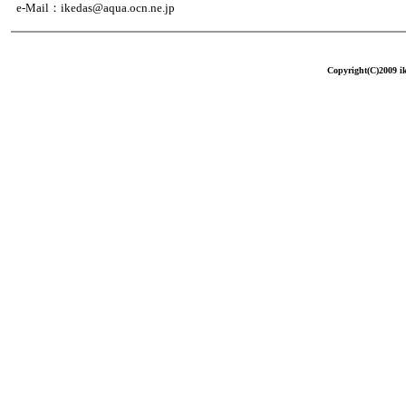
e‐Mail：ikedas@aqua.ocn.ne.jp
Copyright(C)2009 ike