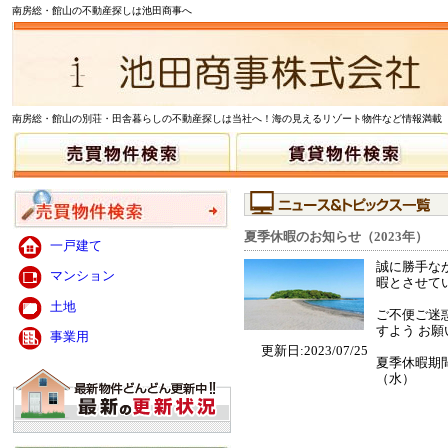
南房総・館山の不動産探しは池田商事へ
南房総・館山の別荘・田舎暮らしの不動産探しは当社へ！海の見えるリゾート物件など情報満載
夏季休暇のお知らせ（2023年）
一戸建て
誠に勝手な
マンション
暇とさせて
土地
ご不便ご迷
すよう お
事業用
更新日:2023/07/25
夏季休暇期
（水）