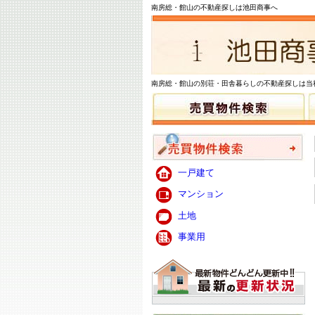
南房総・館山の不動産探しは池田商事へ
南房総・館山の別荘・田舎暮らしの不動産探しは当
一戸建て
マンション
土地
事業用