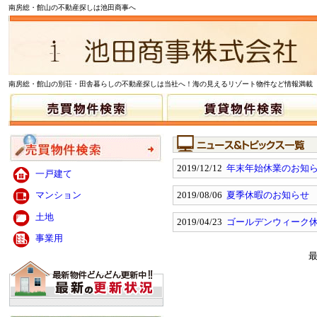
南房総・館山の不動産探しは池田商事へ
南房総・館山の別荘・田舎暮らしの不動産探しは当社へ！海の見えるリゾート物件など情報満載
2019/12/12
年末年始休業のお知
一戸建て
2019/08/06
夏季休暇のお知らせ
マンション
土地
2019/04/23
ゴールデンウィーク
事業用